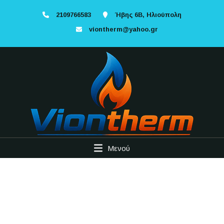
2109766583
Ήβης 6Β, Ηλιούπολη
viontherm@yahoo.gr
Μενού